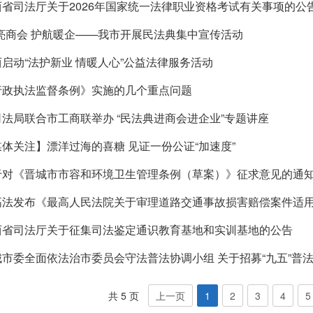
西省司法厅关于2026年国家统一法律职业资格考试有关事项的公
”亮商会 护航暖企——我市开展民法典集中宣传活动
西启动“法护新业 情暖人心”公益法律服务活动
行政执法监督条例》实施的几个重点问题
司法局联合市工商联举办 “民法典进商会进企业”专题讲座
媒体关注】漂洋过海的喜糖 见证一份公证“加速度”
于对《晋城市市容和环境卫生管理条例（草案）》征求意见的通
高法发布《最高人民法院关于审理道路交通事故损害赔偿案件适
西省司法厅关于征集司法鉴定通识教育基地和实训基地的公告
城市委全面依法治市委员会守法普法协调小组 关于招募“九五”普
共 5 页
上一页
1
2
3
4
5