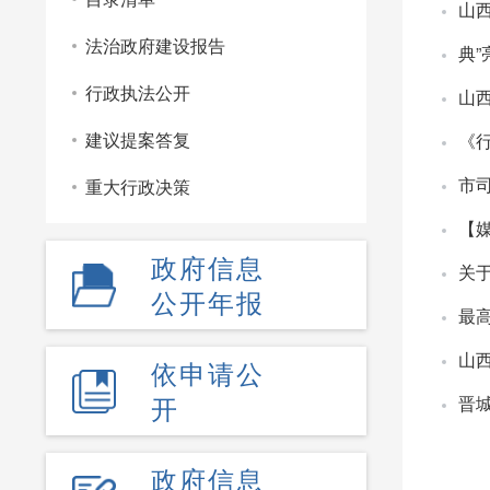
山
法治政府建设报告
典
行政执法公开
山
建议提案答复
《
市
重大行政决策
【
政府信息
关
公开年报
最
山
依申请公
开
晋
政府信息