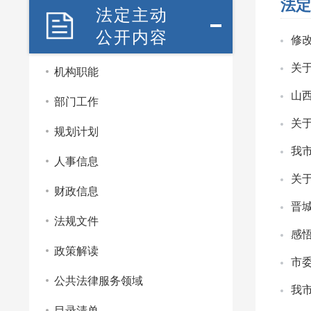
法定
法定主动
公开内容
修
关
机构职能
山
部门工作
关
规划计划
我
人事信息
关
财政信息
晋
法规文件
感悟
政策解读
市
公共法律服务领域
我
目录清单