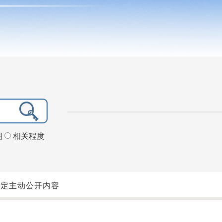
期
相关程度
法定主动公开内容