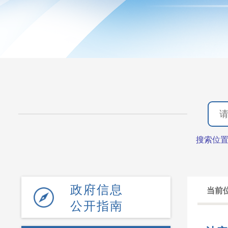
搜索位
政府信息
当前
公开指南