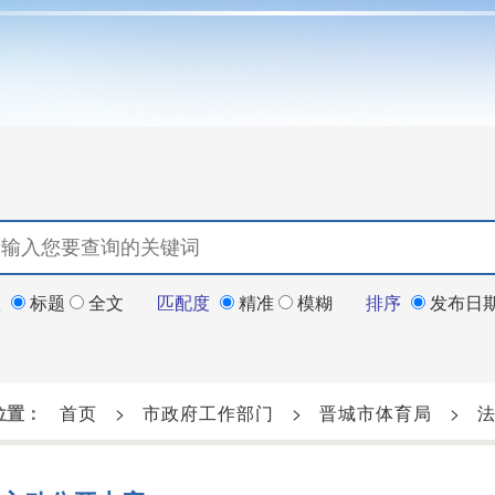
置
标题
全文
匹配度
精准
模糊
排序
发布日
位置：
首页
>
市政府工作部门
>
晋城市体育局
>