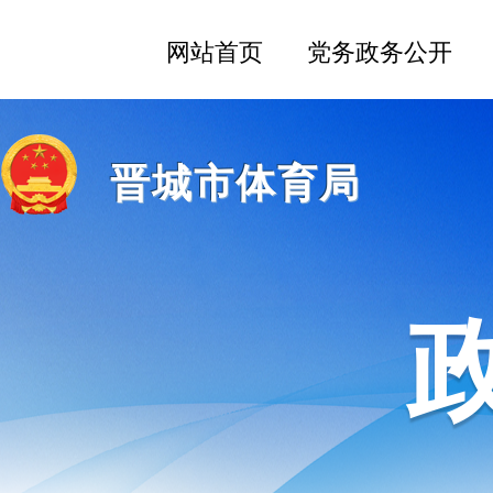
晋城市体育局