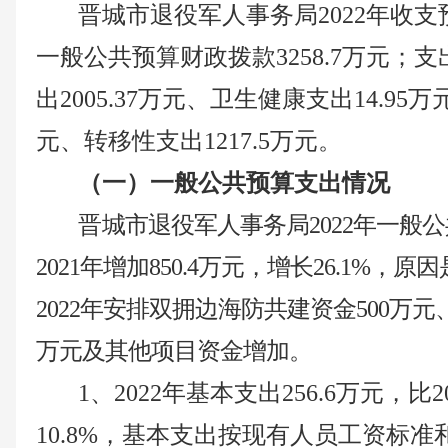
晋城市
退役军人事务局
2022年收
一般公共预算财政拨款
3258.7
万元；支
出
2005.37
万元、卫生健康支出
14.95
万
元、转移性支出
1217.5
万元。
（一）
一般公共预算支出情况
晋
城市
退役军人事务局
2022年一般
2021年增加
850.4
万元，增长
26.1
%，原因
2022年安排
双拥边海防共建资金
500万元
万元
及其他项目资金增加
。
1、2022年基本支出
256.6
万元，比
10.8
%，基本支出按现有人员工资标准