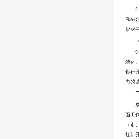
教融
形成
端化
银行
向的
面工
（市
煤矿