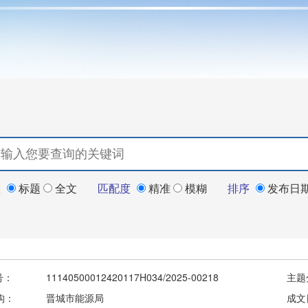
置
标题
全文
匹配度
精准
模糊
排序
发布日
号：
11140500012420117H034/2025-00218
主题
构：
晋城市能源局
成文