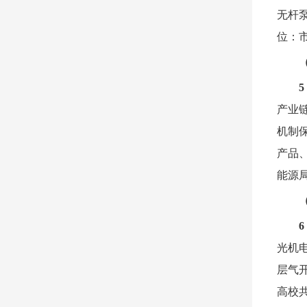
无杆
位：
产业
机制
产品
能源
光机
层气
高校