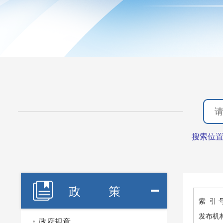
搜索位
政 策
索 引 
发布机
政府规章