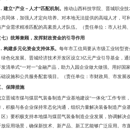
8．建立“产业－人才”匹配机制。
推动山西科技学院、晋城职业技
合共同体，加强人才定向培养。对本地无法提供的高端人才，可
与产业需求精准匹配的高素质人才队伍。（责任单位：市人社局
（七）统筹兼顾，发挥财政资金的引导作用
9．构建多元化资金支持体系。
每年市工信局要从市级工业转型资
、绿色化发展。晋城经济技术开发区设立3亿元产业引导基金，通
开发清单式“一对一”金融产品，助力入园企业做大做强。用好国
基础设施和公共服务配套项目。（责任单位：市财政局、市发展
三、保障措施
成立晋城市煤与煤层气装备制造产业基地建设“一体化”工作专班
作，积极与各企业保持常态化沟通，组织力量解决装备制造产业
、区）要积极支持本地煤与煤层气装备制造企业发展，协调解决
开放应用场景，确保新技术、新产品、新工艺能够广泛应用。市