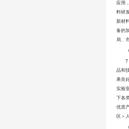
应用
料研
新材
备的
局、
品和
果良
实验
下各
优质
区＞