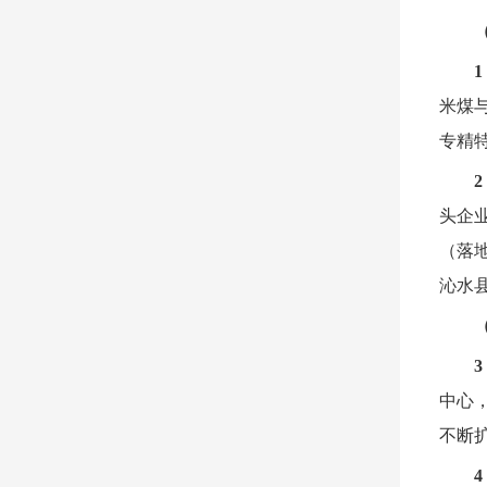
米煤
专精
头企
（落
沁水
中心
不断