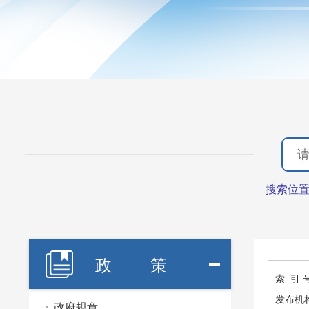
搜索位
政 策
索 引 
发布机
政府规章