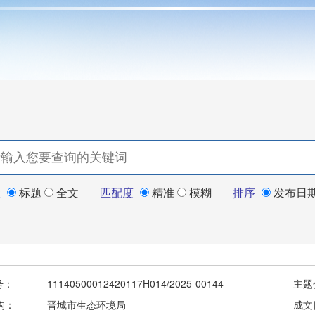
置
标题
全文
匹配度
精准
模糊
排序
发布日
号：
11140500012420117H014/2025-00144
主题
构：
晋城市生态环境局
成文