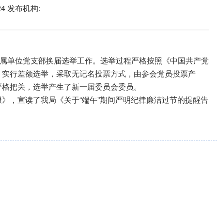
24
发布机构:
属单位党支部
换届选举工作。选举过程严格按照《中国共产党
，实行差额选举，采取无记名投票方式，由参会党员投票产
严格把关
，
选举产生了新一届
委员会
委员。
报》
，宣读了我局《关于“端午”期间严明纪律廉洁过节的提醒告