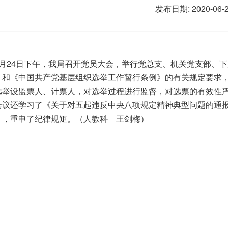
发布日期: 2020-06-
月
24
日
下
午，
我局
召开党员大会，举行党
总
支
、机关党支部、下
》和《中国共产党基层组织选举工作暂行条例》的有关规定要求
选举设监票人、计票人，对选举过程进行监督，对选票的有效性
会议还学习了《关于对五起违反中央八项规定精神典型问题的通
》，重申了纪律规矩。（人教科 王剑梅）