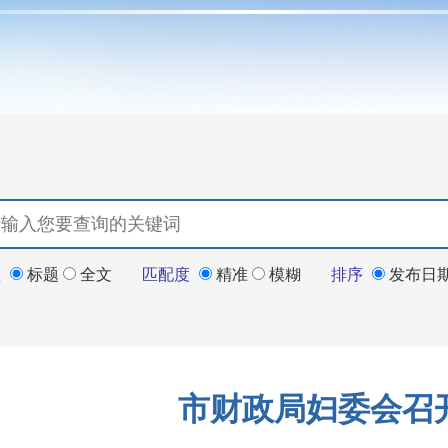
置
标题
全文
匹配度
精准
模糊
排序
发布日
市财政局妇委会召