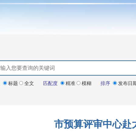
置
标题
全文
匹配度
精准
模糊
排序
发布日
市预算评审中心赴