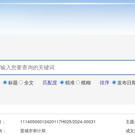
置
标题
全文
匹配度
精准
模糊
排序
发布日
号：
11140500012420117H025/2024-00031
主题
构：
晋城市审计局
成文