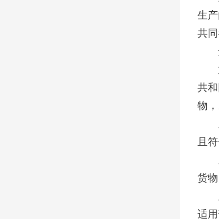
生产
共同
共和
物，
且符
货物
适用