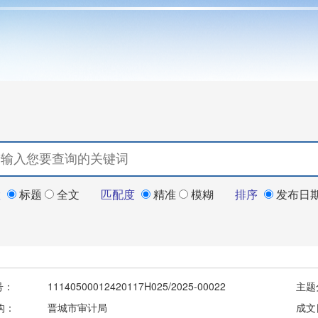
置
标题
全文
匹配度
精准
模糊
排序
发布日
号：
11140500012420117H025/2025-00022
主题
构：
晋城市审计局
成文