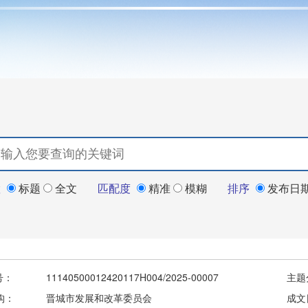
置
标题
全文
匹配度
精准
模糊
排序
发布日
号：
11140500012420117H004/2025-00007
主题
构：
晋城市发展和改革委员会
成文