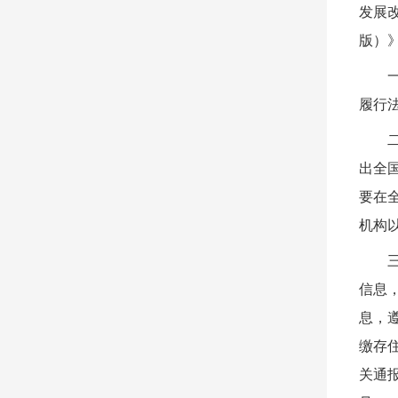
发展
版）
履行
出全
要在
机构
信息
息，
缴存
关通