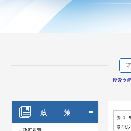
搜索位
政 策
索 引 
发布机
政府规章