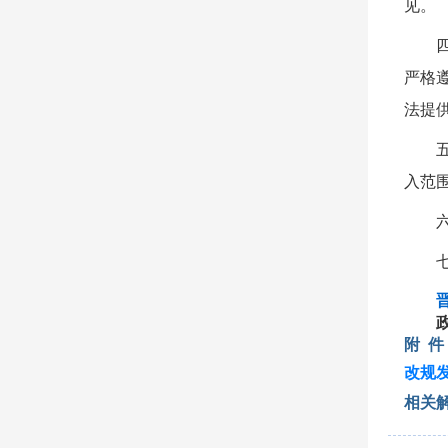
见。
严格
法提
入范
附 件
改规发
相关解