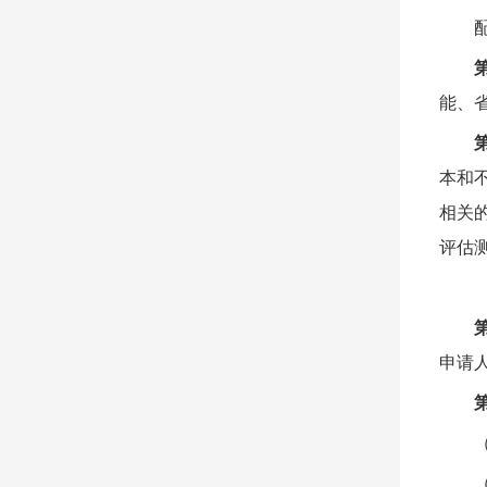
能、
本和
相关
评估
申请