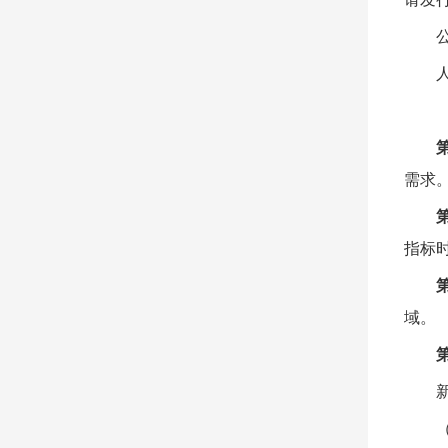
需求
指标
域。