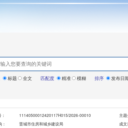
置
标题
全文
匹配度
精准
模糊
排序
发布日
号：
11140500012420117H015/2026-00010
主题
构：
晋城市住房和城乡建设局
成文