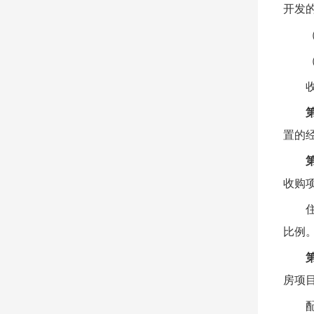
开发
置的
收购
比例
房项