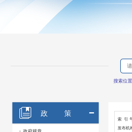
搜索位
政 策
索 引 
发布机
政府规章