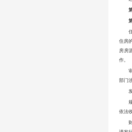
住房
房房
作。
部门
依法
请发