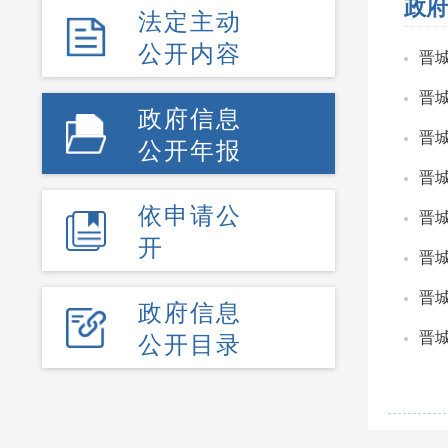
政府
法定主动
公开内容
晋
晋
政府信息
晋
公开年报
晋
依申请公
晋
开
晋
晋
政府信息
公开目录
晋城