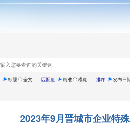
置
标题
全文
匹配度
精准
模糊
排序
发布日
2023年9月晋城市企业特