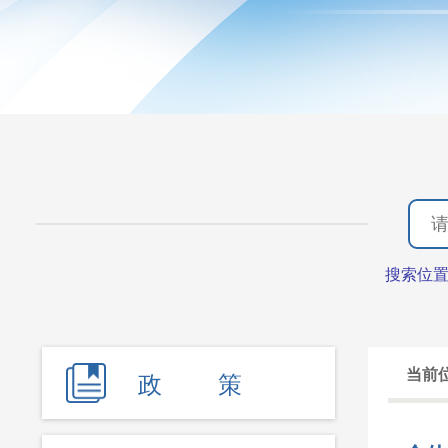
搜索位
当前
政 策