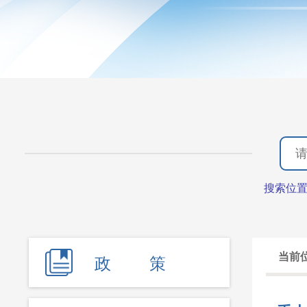
搜索位
当前
政 策