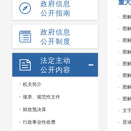
重大
政府信息
公开指南
图
图
政府信息
公开制度
图
图
法定主动
图
公开内容
图
机关简介
图
规章、规范性文件
图
财政预决算
文
行政事业性收费
晋城