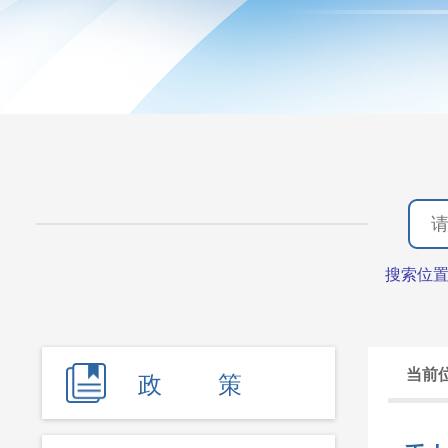
搜索位
当前
政 策