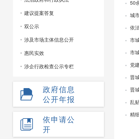
50
建议提案答复
城
双公示
依
涉及市场主体信息公开
市
市
惠民实效
党
涉企行政检查公示专栏
晋
政府信息
晋
公开年报
乱
精
依申请公
开