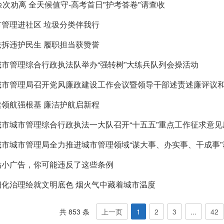
余次劝离 全天候值守-高考首日"护考答卷"请查收
市管理进社区 垃圾分类伴我行
法拆违护民生 履职担当获赞誉
城市管理综合行政执法队举办“强转树”大练兵队列会操活动
城市管理局召开党风廉政建设工作会议暨领导干部述责述廉评议
建领航强根基 廉洁护航启新程
城市城市管理综合行政执法一大队召开“十五五”重点工作征求意见
城市城市管理局全力推进城市管理领域“谋大事、办实事、干成事
贴小广告，你可能违反了这些条例
细化治理绘就文明底色 烟火气中藏着城市温度
共 853 条
上一页
1
2
3
...
42