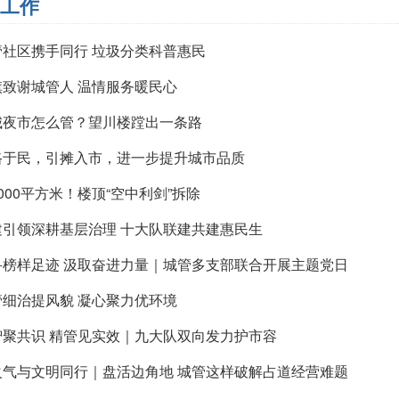
工作
管社区携手同行 垃圾分类科普惠民
旗致谢城管人 温情服务暖民心
城夜市怎么管？望川楼蹚出一条路
路于民，引摊入市，进一步提升城市品质
000平方米！楼顶“空中利剑”拆除
建引领深耕基层治理 十大队联建共建惠民生
寻榜样足迹 汲取奋进力量｜城管多支部联合开展主题党日
管细治提风貌 凝心聚力优环境
智聚共识 精管见实效｜九大队双向发力护市容
火气与文明同行｜盘活边角地 城管这样破解占道经营难题