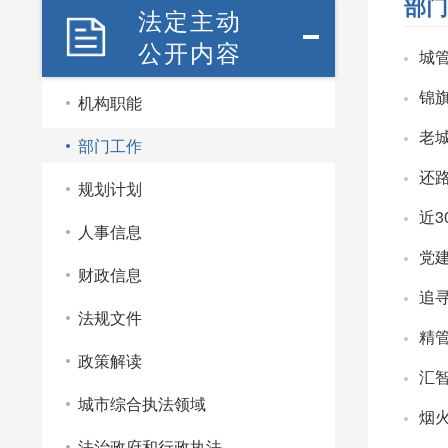
部门
法定主动
公开内容
城
锦
机构职能
老
部门工作
还
规划计划
近3
人事信息
党
财政信息
追
法规文件
精
政策解读
汇
城市综合执法领域
烟
法治政府和行政执法